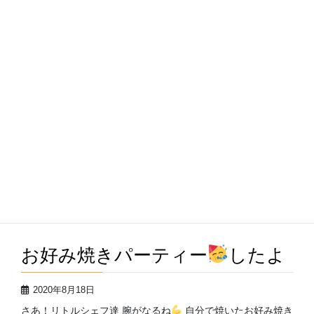
続きを読む
オリジナルのうちわを作ろう
2020年8月20日
僕だけの私だけのうちわで涼しくなりたいな
...
続きを読む
お好み焼きパーティー
したよ
2020年8月18日
さあ！リトルシェフ達 腕がなるね
自分で焼いたお好み焼き