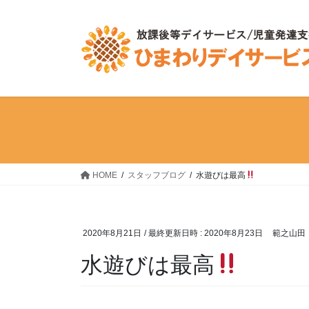
コ
ナ
ン
ビ
テ
ゲ
ン
ー
ツ
シ
へ
ョ
ス
ン
キ
に
ッ
移
プ
動
HOME
スタッフブログ
水遊びは最高
2020年8月21日
/ 最終更新日時 :
2020年8月23日
範之山田
水遊びは最高