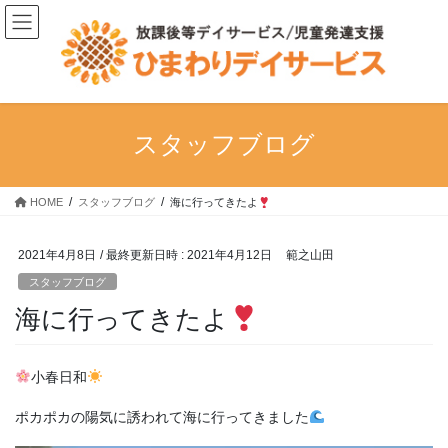
コ
ナ
ン
ビ
テ
ゲ
ン
ー
ツ
シ
へ
ョ
ス
ン
スタッフブログ
キ
に
ッ
移
プ
動
HOME
スタッフブログ
海に行ってきたよ
2021年4月8日
/ 最終更新日時 :
2021年4月12日
範之山田
スタッフブログ
海に行ってきたよ
小春日和
ポカポカの陽気に誘われて海に行ってきました