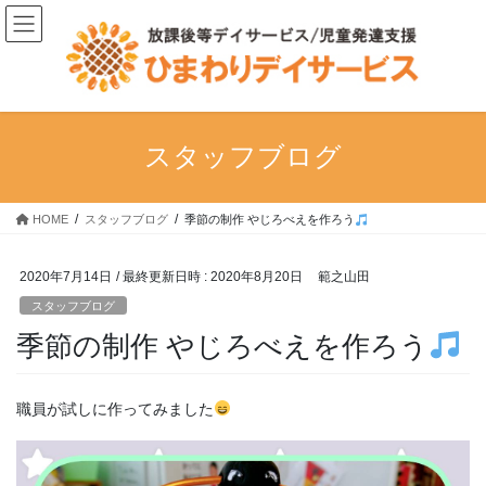
コ
ナ
ン
ビ
テ
ゲ
ン
ー
ツ
シ
へ
ョ
ス
ン
スタッフブログ
キ
に
ッ
移
プ
動
HOME
スタッフブログ
季節の制作 やじろべえを作ろう
2020年7月14日
/ 最終更新日時 :
2020年8月20日
範之山田
スタッフブログ
季節の制作 やじろべえを作ろう
職員が試しに作ってみました